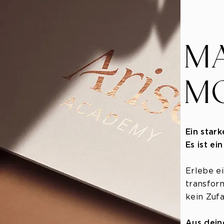
​M
M
Ein star
Es ist ei
​Erlebe e
transfor
kein Zufa
Aus deine