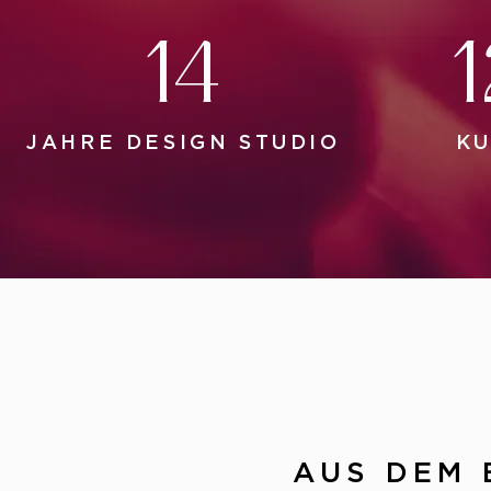
14
JAHRE DESIGN STUDIO
KU
AUS DEM 